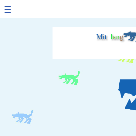
Mit
l
a
n
g