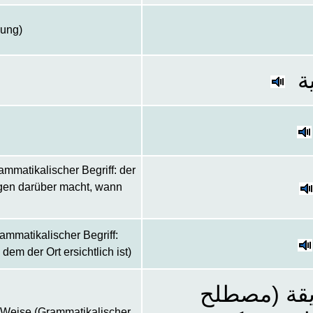
zung)
ة
mmatikalischer Begriff: der
agen darüber macht, wann
ammatikalischer Begriff:
 dem der Ort ersichtlich ist)
يقة (مصطلح
 Weise (Grammatikalischer