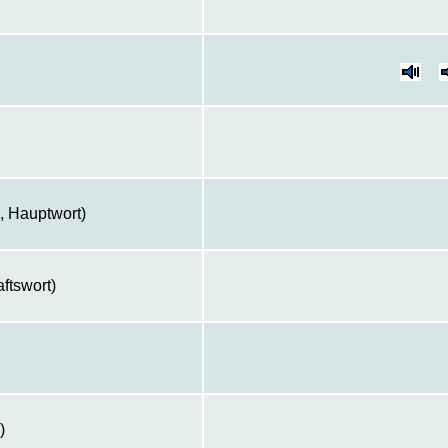
, Hauptwort)
ftswort)
)