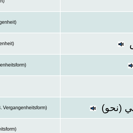
t)
genheit)
enheit)
genheitsform)
ضي (نحو
. Vergangenheitsform)
eitsform)