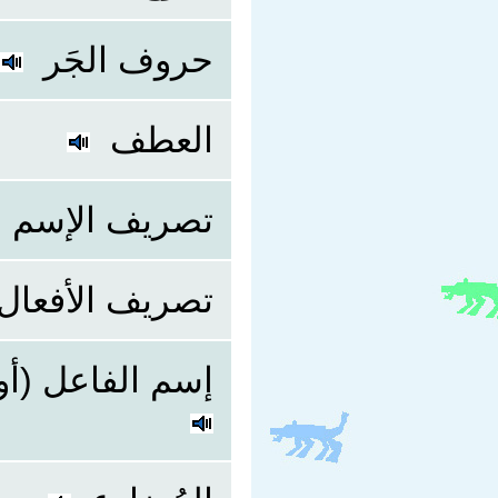
حروف الجَر
العطف
تصريف الإسم
تصريف الأفعال
إسم الفاعل (أ)