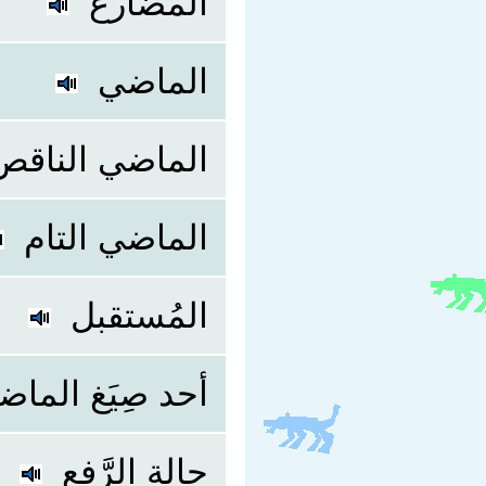
المُضارع
الماضي
الماضي الناقص
الماضي التام
المُستقبل
أحد صِيَغ الما)
حالة الرَّفع