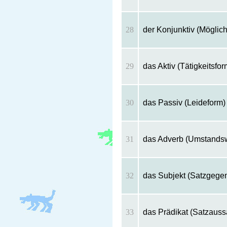
28
der Konjunktiv (Möglich
29
das Aktiv (Tätigkeitsfor
30
das Passiv (Leideform)
31
das Adverb (Umstandsw
32
das Subjekt (Satzgege
33
das Prädikat (Satzauss