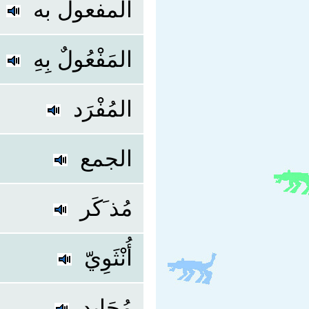
المفعول به
المَفْعُولٌ بِهِ
المُفْرَد
الجمع
مُذ َكَر
أُنْثَوِيّ
مُحَايِد