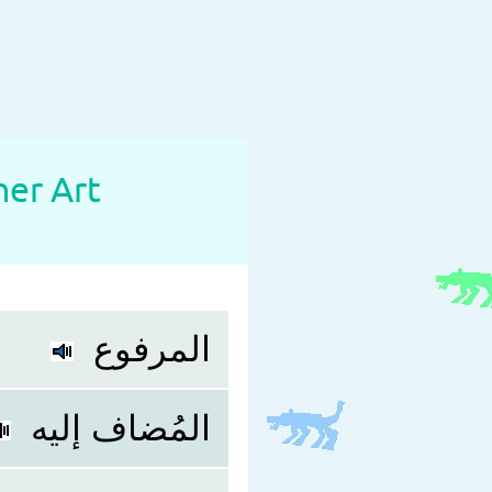
er Art
المرفوع
المُضاف إليه