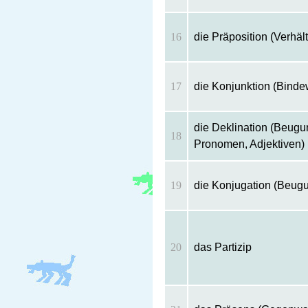
16
die Präposition (Verhäl
17
die Konjunktion (Binde
die Deklination (Beugu
18
Pronomen, Adjektiven)
19
die Konjugation (Beug
20
das Partizip