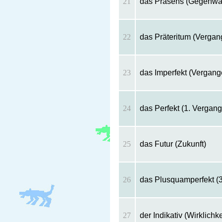
21
das Präsens (Gegenwar
22
das Präteritum (Vergan
23
das Imperfekt (Vergang
24
das Perfekt (1. Vergan
25
das Futur (Zukunft)
26
das Plusquamperfekt (3
27
der Indikativ (Wirklichk