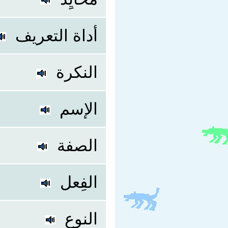
أداة التعريف
النكرة
الإسم
الصفة
الفِعل
النوع