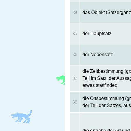
34
das Objekt (Satzergän
35
der Hauptsatz
36
der Nebensatz
die Zeitbestimmung (gra
37
Teil im Satz, der Auss
etwas stattfindet)
die Ortsbestimmung (gr
38
der Teil der Satzes, aus
die Angabe der Art und