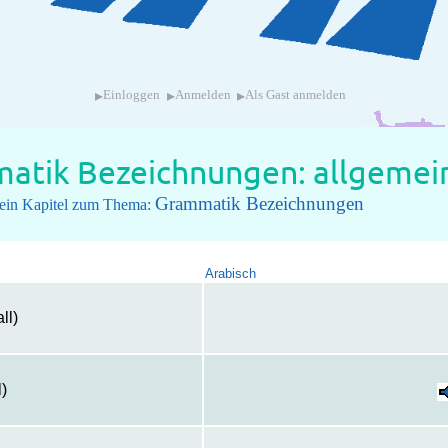
▸
▸
▸
Einloggen
Anmelden
Als Gast anmelden
atik Bezeichnungen: allgemein
Grammatik Bezeichnungen
u ein Kapitel zum Thema:
Arabisch
ll)
l)