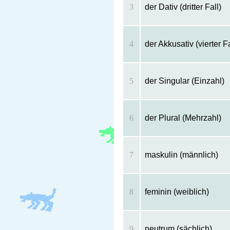
3
der Dativ (dritter Fall)
4
der Akkusativ (vierter Fa
5
der Singular (Einzahl)
6
der Plural (Mehrzahl)
7
maskulin (männlich)
8
feminin (weiblich)
9
neutrum (sächlich)