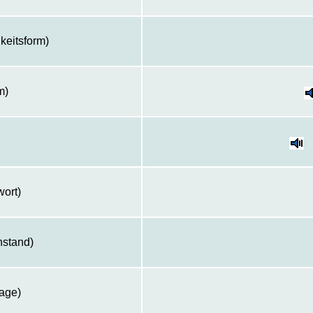
keitsform)
m)
ort)
nstand)
age)