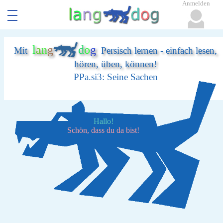
Anmelden
l
a
n
g
d
o
g
Mit
Persisch lernen - einfach lesen,
hören, üben, können!
PPa.si3: Seine Sachen
Hallo!
Schön, dass du da bist!