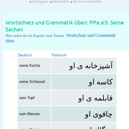
▸
▸
▸
Einloggen
Anmelden
Als Gast anmelden
Wortschatz und Grammatik üben: PPa.si3: Seine
Sachen
Wortschatz und Grammatik
Hier siehst du ein Kapitel zum Thema:
üben
Deutsch
Persisch
آشپزخانه ی او
seine Küche
کاسه او
seine Schüssel
قابلمه ی او
sein Topf
چاقوی او
sein Messer