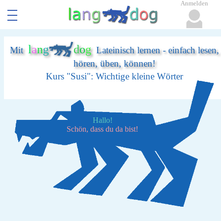
Anmelden
l
a
n
g
d
o
g
Mit
Lateinisch lernen - einfach lesen,
hören, üben, können!
Kurs "Susi": Wichtige kleine Wörter
Hallo!
Schön, dass du da bist!