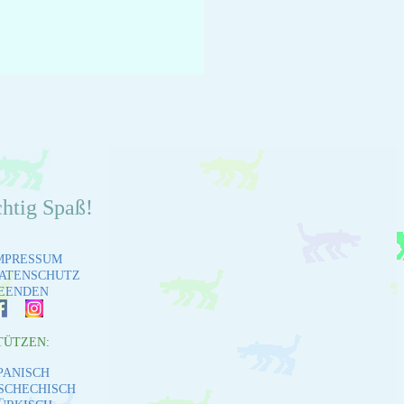
chtig Spaß!
MPRESSUM
ATENSCHUTZ
EENDEN
TÜTZEN:
PANISCH
SCHECHISCH