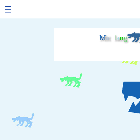
Mit
l
a
n
g