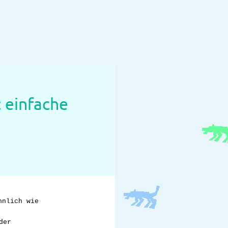
: einfache
hnlich wie
der