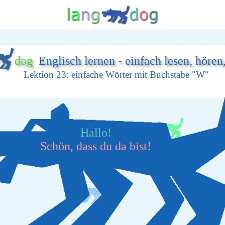
d
o
g
Englisch lernen - einfach lesen, hören
Lektion 23: einfache Wörter mit Buchstabe "W"
Hallo!
Schön, dass du da bist!