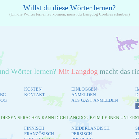
Willst du diese Wörter lernen?
(Um die Wörter lernen zu können, musst du Langdog Cookies erlauben)
und Wörter lernen?
Mit Langdog
macht das ri
KOSTEN
EINLOGGEN
I
BC
KONTAKT
ANMELDEN
D
DOG
ALS GAST ANMELDEN
B
L DIESEN SPRACHEN KANN DICH LANGDOG BEIM LERNEN UNTERS
FINNISCH
NIEDERLÄNDISCH
S
FRANZÖSISCH
PERSISCH
T