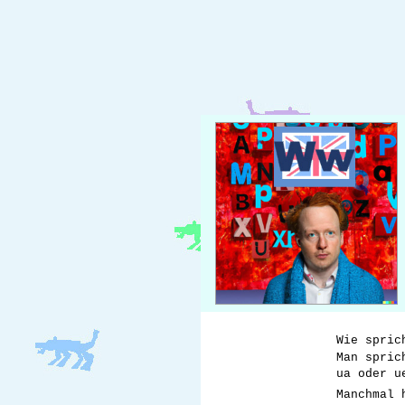
Wie spric
Man spric
ua oder u
Manchmal 