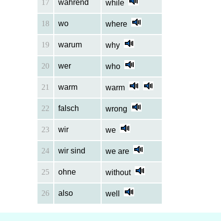
17
während
while
18
wo
where
19
warum
why
20
wer
who
21
warm
warm
22
falsch
wrong
23
wir
we
24
wir sind
we are
25
ohne
without
26
also
well