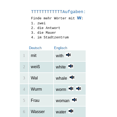
TTTTTTTTTTTTAufgaben:
w
Finde mehr Wörter mit
:
1. zwei
2. die Antwort
3. die Mauer
4. im Stadtzentrum
Deutsch
Englisch
1
mit
with
2
weiß
white
3
Wal
whale
4
Wurm
worm
5
Frau
woman
6
Wasser
water