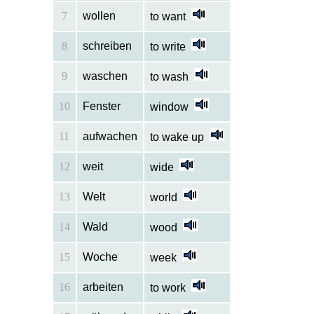
7
wollen
to want
8
schreiben
to write
9
waschen
to wash
10
Fenster
window
11
aufwachen
to wake up
12
weit
wide
13
Welt
world
14
Wald
wood
15
Woche
week
16
arbeiten
to work