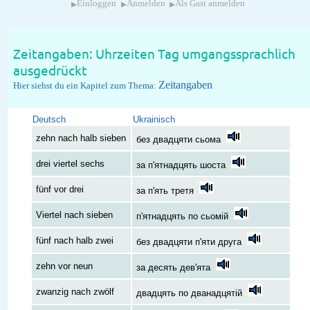
▸
▸
▸
Einloggen
Anmelden
Als Gast anmelden
Zeitangaben: Uhrzeiten Tag umgangssprachlich
ausgedrückt
Zeitangaben
Hier siehst du ein Kapitel zum Thema:
Deutsch
Ukrainisch
zehn nach halb sieben
без двадцяти сьома
drei viertel sechs
за п'ятнадцять шоста
fünf vor drei
за п'ять третя
Viertel nach sieben
п'ятнадцять по сьомій
fünf nach halb zwei
без двадцяти п'яти друга
zehn vor neun
за десять дев'ята
zwanzig nach zwölf
двадцять по дванадцятій