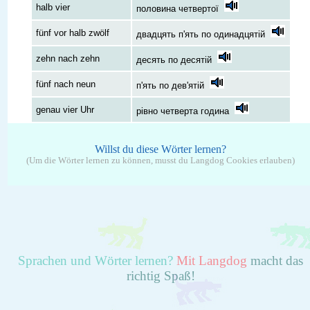
halb vier
половина четвертої
fünf vor halb zwölf
двадцять п'ять по одинадцятій
zehn nach zehn
десять по десятій
fünf nach neun
п'ять по дев'ятій
genau vier Uhr
рівно четверта година
Willst du diese Wörter lernen?
(Um die Wörter lernen zu können, musst du Langdog Cookies erlauben)
Sprachen und Wörter lernen?
Mit Langdog
macht das
richtig Spaß!