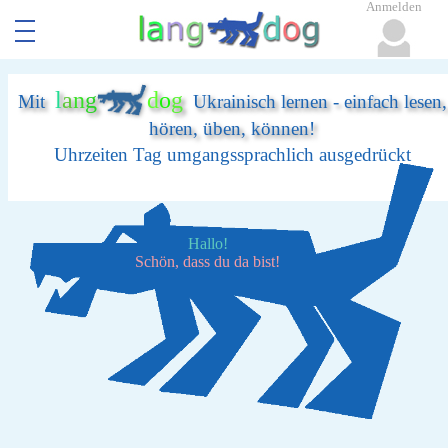
Anmelden
l
a
n
g
d
o
g
Mit
Ukrainisch lernen - einfach lesen,
hören, üben, können!
Uhrzeiten Tag umgangssprachlich ausgedrückt
Hallo!
Schön, dass du da bist!