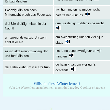
fünfzig Minuten
twintig minuten na middernacht
zwanzig Minuten nach
Mitternacht brach das Feuer aus
barstte het vuur los
drie uur dertig: midden in de nacht
drei Uhr dreißig: mitten in der
Nacht!
om tweëntwintig uur tien viel hij in
um zweiundzwanzig Uhr zehn
schlief er ein
slaap
het is nu eenentwintig uur en vijf
es ist jetzt einundzwanzig Uhr
und fünf Minuten
minuten
de haan kraait om vier uur 's
der Hahn kräht um vier Uhr früh
ochtends
Willst du diese Wörter lernen?
(Um die Wörter lernen zu können, musst du Langdog Cookies erlauben)