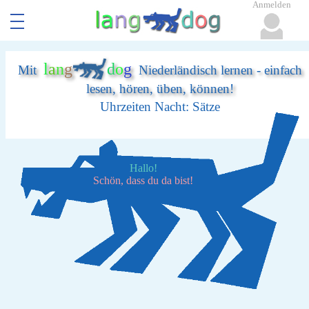
Anmelden
l
a
n
g
d
o
g
Mit
Niederländisch lernen - einfach
lesen, hören, üben, können!
Uhrzeiten Nacht: Sätze
Hallo!
Schön, dass du da bist!