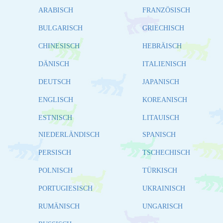
ARABISCH
FRANZÖSISCH
BULGARISCH
GRIECHISCH
CHINESISCH
HEBRÄISCH
DÄNISCH
ITALIENISCH
DEUTSCH
JAPANISCH
ENGLISCH
KOREANISCH
ESTNISCH
LITAUISCH
NIEDERLÄNDISCH
SPANISCH
PERSISCH
TSCHECHISCH
POLNISCH
TÜRKISCH
PORTUGIESISCH
UKRAINISCH
RUMÄNISCH
UNGARISCH