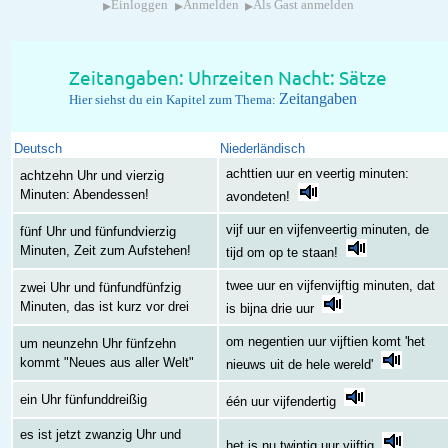
▸
▸
▸
Einloggen
Anmelden
Als Gast anmelden
Zeitangaben: Uhrzeiten Nacht: Sätze
Zeitangaben
Hier siehst du ein Kapitel zum Thema:
Deutsch
Niederländisch
achttien uur en veertig minuten:
achtzehn Uhr und vierzig
Minuten: Abendessen!
avondeten!
vijf uur en vijfenveertig minuten, de
fünf Uhr und fünfundvierzig
Minuten, Zeit zum Aufstehen!
tijd om op te staan!
twee uur en vijfenvijftig minuten, dat
zwei Uhr und fünfundfünfzig
Minuten, das ist kurz vor drei
is bijna drie uur
om negentien uur vijftien komt 'het
um neunzehn Uhr fünfzehn
kommt "Neues aus aller Welt"
nieuws uit de hele wereld'
ein Uhr fünfunddreißig
één uur vijfendertig
es ist jetzt zwanzig Uhr und
het is nu twintig uur vijftig