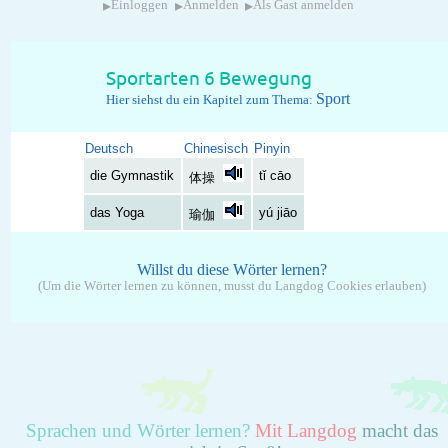
▸
▸
▸
Einloggen
Anmelden
Als Gast anmelden
Sportarten 6 Bewegung
Sport
Hier siehst du ein Kapitel zum Thema:
Deutsch
Chinesisch
Pinyin
die Gymnastik
tǐ cāo
体操
das Yoga
yú jiāo
瑜伽
Willst du diese Wörter lernen?
(Um die Wörter lernen zu können, musst du Langdog Cookies erlauben)
Sprachen und Wörter lernen?
Mit Langdog
macht das