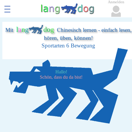
Anmelden
l
a
n
g
d
o
g
Mit
Chinesisch lernen - einfach lesen,
hören, üben, können!
Sportarten 6 Bewegung
Hallo!
Schön, dass du da bist!