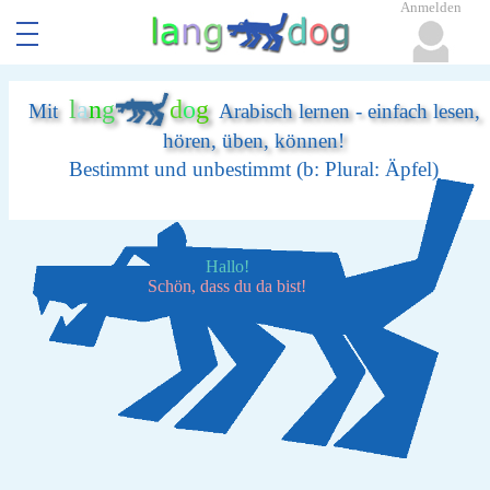
Anmelden
l
a
n
g
d
o
g
Mit
Arabisch lernen - einfach lesen,
hören, üben, können!
Bestimmt und unbestimmt (b: Plural: Äpfel)
Hallo!
Schön, dass du da bist!