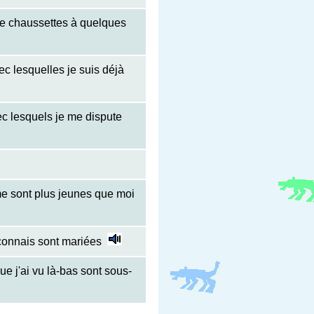
s de chaussettes à quelques
c lesquelles je suis déjà
ec lesquels je me dispute
e sont plus jeunes que moi
connais sont mariées
ue j'ai vu là-bas sont sous-