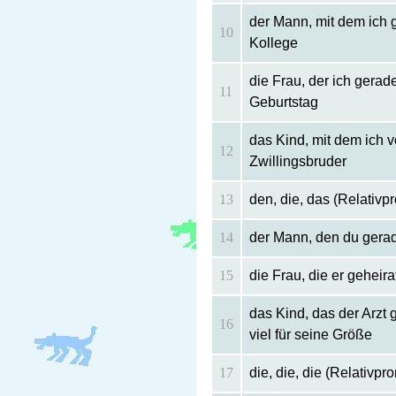
der Mann, mit dem ich 
10
Kollege
die Frau, der ich gerade
11
Geburtstag
das Kind, mit dem ich v
12
Zwillingsbruder
13
den, die, das (Relativ
14
der Mann, den du gerad
15
die Frau, die er geheir
das Kind, das der Arzt 
16
viel für seine Größe
17
die, die, die (Relativp