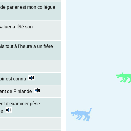
 de parler est mon collègue
aluer a fêté son
is tout à l'heure a un frère
oir est connu
ient de Finlande
ient d'examiner pèse
le