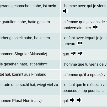
gerade gesprochen habe, ist mein
l'homme avec qui je viens
 gratuliert habe, hatte gestern
la femme que je viens de s
anniversaire hier
orher gespielt habe, hat einen
l'enfant avec lequel je joua
jumeau
pronomen Singular Akkusativ)
que
e gesehen hast, ist berühmt
l'homme que tu viens de v
atet hat, kommt aus Finnland
la femme qu'il a épousé v
gerade untersucht hat, wiegt viel zu
l'enfant que le médecin v
beaucoup trop pour sa tail
ronomen Plural Nominativ)
qui