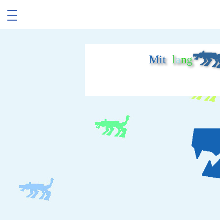
Mit
l
a
n
g