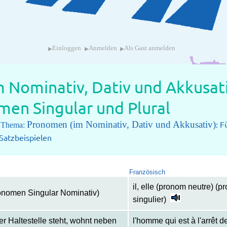
▸
▸
▸
Einloggen
Anmelden
Als Gast anmelden
 Nominativ, Dativ und Akkusati
men Singular und Plural
Pronomen (im Nominativ, Dativ und Akkusativ)
: F
m Thema:
 Satzbeispielen
Französisch
il, elle (pronom neutre) (p
pronomen Singular Nominativ)
singulier)
er Haltestelle steht, wohnt neben
l'homme qui est à l'arrêt 