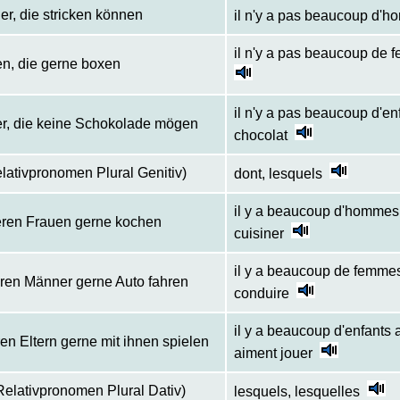
ner, die stricken können
il n'y a pas beaucoup d'ho
il n'y a pas beaucoup de 
uen, die gerne boxen
il n'y a pas beaucoup d'en
der, die keine Schokolade mögen
chocolat
lativpronomen Plural Genitiv)
dont, lesquels
il y a beaucoup d'hommes
deren Frauen gerne kochen
cuisiner
il y a beaucoup de femme
deren Männer gerne Auto fahren
conduire
il y a beaucoup d'enfants 
ren Eltern gerne mit ihnen spielen
aiment jouer
elativpronomen Plural Dativ)
lesquels, lesquelles