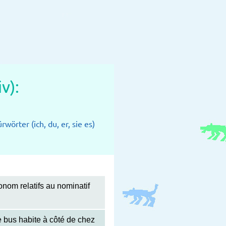
v):
ürwörter (ich, du, er, sie es)
ronom relatifs au nominatif
de bus habite à côté de chez