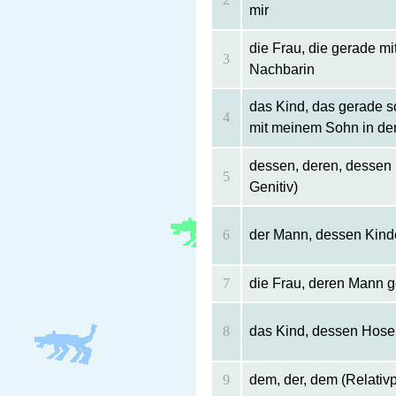
mir
die Frau, die gerade mi
3
Nachbarin
das Kind, das gerade so
4
mit meinem Sohn in de
dessen, deren, dessen
5
Genitiv)
6
der Mann, dessen Kinder 
7
die Frau, deren Mann ge
8
das Kind, dessen Hose z
9
dem, der, dem (Relativ