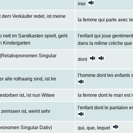
moi
t dem Verkäufer redet, ist meine
la femme qui parle avec l
 nett im Sandkasten spielt, geht
l'enfant qui joue gentimen
n Kindergarten
dans la même crèche que 
 (Relativpronomen Singular
dont
l'homme dont les enfants s
alle rothaarig sind, ist Ire
storben ist, ist nun Witwe
la femme dont le mari est
l'enfant dont le pantalon 
errissen ist, weint sehr
pronomen Singular Dativ)
qui, que, lequel