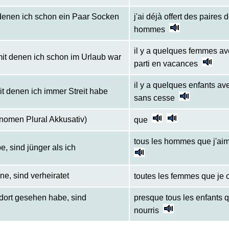
 denen ich schon ein Paar Socken
j'ai déjà offert des paire
hommes
il y a quelques femmes ave
mit denen ich schon im Urlaub war
parti en vacances
il y a quelques enfants av
mit denen ich immer Streit habe
sans cesse
ronomen Plural Akkusativ)
que
tous les hommes que j'aim
be, sind jünger als ich
ne, sind verheiratet
toutes les femmes que je 
h dort gesehen habe, sind
presque tous les enfants q
nourris