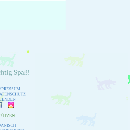
chtig Spaß!
MPRESSUM
ATENSCHUTZ
EENDEN
TÜTZEN:
PANISCH