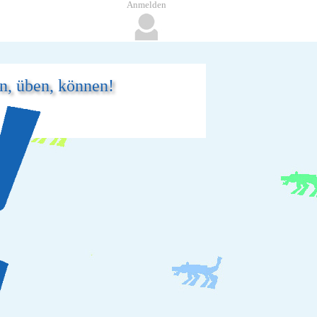
Anmelden
en, üben, können!