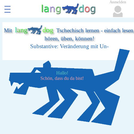
Anmelden
l
a
n
g
d
o
g
Mit
Tschechisch lernen - einfach lesen
hören, üben, können!
Substantive: Veränderung mit Un-
Hallo!
Schön, dass du da bist!