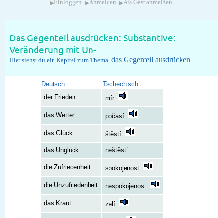
▸
▸
▸
Einloggen
Anmelden
Als Gast anmelden
Das Gegenteil ausdrücken: Substantive:
Veränderung mit Un-
das Gegenteil ausdrücken
Hier siehst du ein Kapitel zum Thema:
Deutsch
Tschechisch
der Frieden
mír
das Wetter
počasí
das Glück
štěstí
das Unglück
neštěstí
die Zufriedenheit
spokojenost
die Unzufriedenheit
nespokojenost
das Kraut
zelí