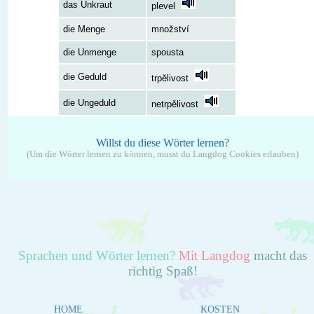
das Unkraut
plevel
die Menge
množství
die Unmenge
spousta
die Geduld
trpělivost
die Ungeduld
netrpělivost
Willst du diese Wörter lernen?
(Um die Wörter lernen zu können, musst du Langdog Cookies erlauben)
Sprachen und Wörter lernen?
Mit Langdog
macht das
richtig Spaß!
HOME
KOSTEN