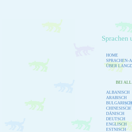
Sprachen 
HOME
SPRACHEN-A
ÜBER LANG
BEI AL
ALBANISCH
ARABISCH
BULGARISC
CHINESISCH
DÄNISCH
DEUTSCH
ENGLISCH
ESTNISCH