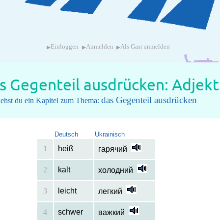
▸
▸
▸
Einloggen
Anmelden
Als Gast anmelden
s Gegenteil ausdrücken: Adjekt
das Gegenteil ausdrücken
iehst du ein Kapitel zum Thema:
Deutsch
Ukrainisch
1
heiß
гарячий
2
kalt
холодний
3
leicht
легкий
4
schwer
важкий