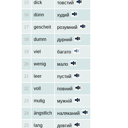
15
dick
товстий
16
dünn
худий
17
gescheit
розумний
18
dumm
дурний
19
viel
багато
20
wenig
мало
21
leer
пустий
22
voll
повний
23
mutig
мужній
24
ängstlich
наляканий
25
lang
довгий