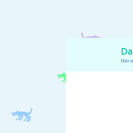
Da
Hier s