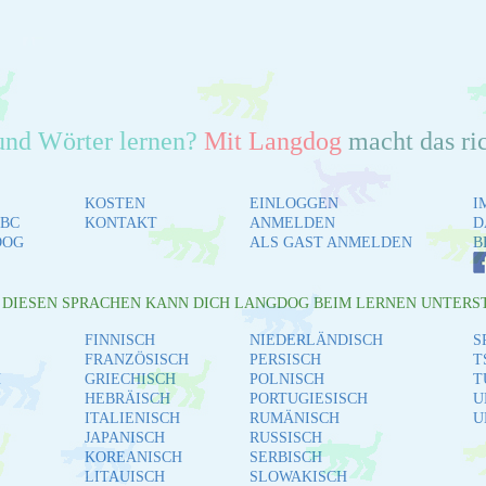
und Wörter lernen?
Mit Langdog
macht das ri
KOSTEN
EINLOGGEN
I
BC
KONTAKT
ANMELDEN
D
DOG
ALS GAST ANMELDEN
B
L DIESEN SPRACHEN KANN DICH LANGDOG BEIM LERNEN UNTERS
FINNISCH
NIEDERLÄNDISCH
S
FRANZÖSISCH
PERSISCH
T
H
GRIECHISCH
POLNISCH
T
HEBRÄISCH
PORTUGIESISCH
U
ITALIENISCH
RUMÄNISCH
U
JAPANISCH
RUSSISCH
KOREANISCH
SERBISCH
LITAUISCH
SLOWAKISCH