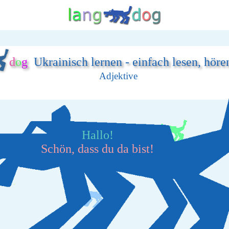
d
o
g
Ukrainisch lernen - einfach lesen, höre
Adjektive
Hallo!
Schön, dass du da bist!