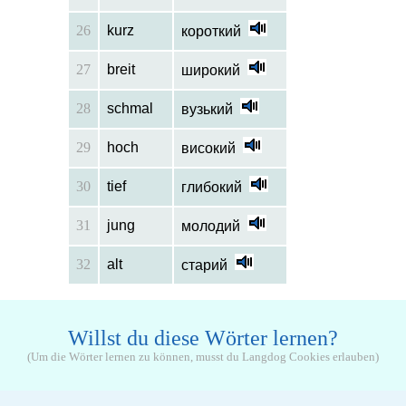
26
kurz
короткий
27
breit
широкий
28
schmal
вузький
29
hoch
високий
30
tief
глибокий
31
jung
молодий
32
alt
старий
Willst du diese Wörter lernen?
(Um die Wörter lernen zu können, musst du Langdog Cookies erlauben)