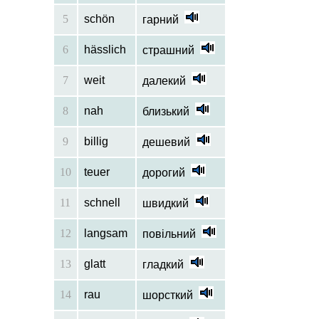
5
schön
гарний
6
hässlich
страшний
7
weit
далекий
8
nah
близький
9
billig
дешевий
10
teuer
дорогий
11
schnell
швидкий
12
langsam
повільний
13
glatt
гладкий
14
rau
шорсткий