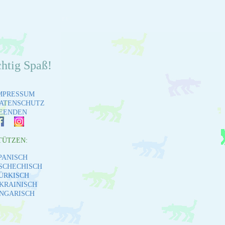
chtig Spaß!
MPRESSUM
ATENSCHUTZ
EENDEN
TÜTZEN:
PANISCH
SCHECHISCH
ÜRKISCH
KRAINISCH
NGARISCH