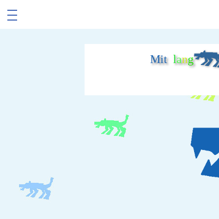
Mit
l
a
n
g