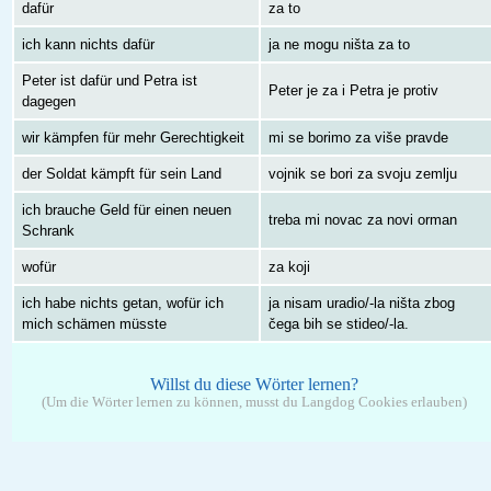
dafür
za to
ich kann nichts dafür
ja ne mogu ništa za to
Peter ist dafür und Petra ist
Peter je za i Petra je protiv
dagegen
wir kämpfen für mehr Gerechtigkeit
mi se borimo za više pravde
der Soldat kämpft für sein Land
vojnik se bori za svoju zemlju
ich brauche Geld für einen neuen
treba mi novac za novi orman
Schrank
wofür
za koji
ich habe nichts getan, wofür ich
ja nisam uradio/-la ništa zbog
mich schämen müsste
čega bih se stideo/-la.
Willst du diese Wörter lernen?
(Um die Wörter lernen zu können, musst du Langdog Cookies erlauben)