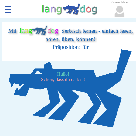
Anmelden
l
a
n
g
d
o
g
Mit
Serbisch lernen - einfach lesen,
hören, üben, können!
Präposition: für
Hallo!
Schön, dass du da bist!