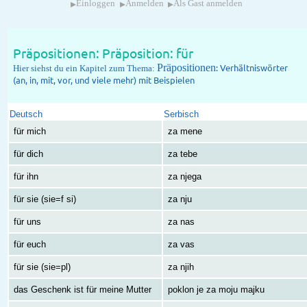
▸
▸
▸
Einloggen
Anmelden
Als Gast anmelden
Präpositionen: Präposition: für
Präpositionen
: Verhältniswörter
Hier siehst du ein Kapitel zum Thema:
(an, in, mit, vor, und viele mehr) mit Beispielen
Deutsch
Serbisch
für mich
za mene
für dich
za tebe
für ihn
za njega
für sie (sie=f si)
za nju
für uns
za nas
für euch
za vas
für sie (sie=pl)
za njih
das Geschenk ist für meine Mutter
poklon je za moju majku