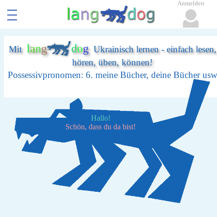
Anmelden
l
a
n
g
d
o
g
Mit
Ukrainisch lernen - einfach lesen,
hören, üben, können!
Possessivpronomen: 6. meine Bücher, deine Bücher us
Hallo!
Schön, dass du da bist!