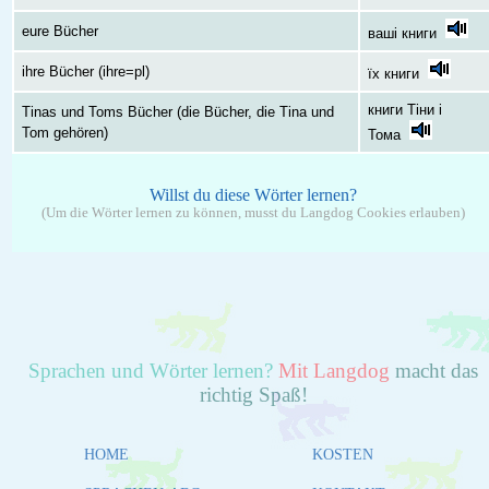
eure Bücher
ваші книги
ihre Bücher (ihre=pl)
їх книги
книги Тіни і
Tinas und Toms Bücher (die Bücher, die Tina und
Tom gehören)
Тома
Willst du diese Wörter lernen?
(Um die Wörter lernen zu können, musst du Langdog Cookies erlauben)
Sprachen und Wörter lernen?
Mit Langdog
macht das
richtig Spaß!
HOME
KOSTEN