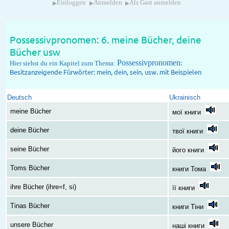
▸
▸
▸
Einloggen
Anmelden
Als Gast anmelden
Possessivpronomen: 6. meine Bücher, deine
Bücher usw
Possessivpronomen
:
Hier siehst du ein Kapitel zum Thema:
Besitzanzeigende Fürwörter: mein, dein, sein, usw. mit Beispielen
Deutsch
Ukrainisch
meine Bücher
мої книги
deine Bücher
твої книги
seine Bücher
його книги
Toms Bücher
книги Тома
ihre Bücher (ihre=f, si)
її книги
Tinas Bücher
книги Тіни
unsere Bücher
наші книги