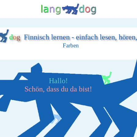
d
o
g
Finnisch lernen - einfach lesen, hören
Farben
Hallo!
Schön, dass du da bist!