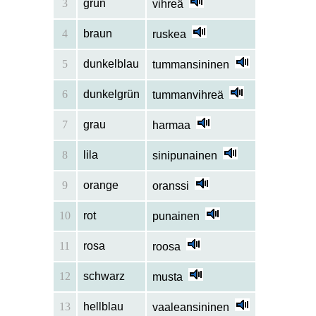
3
grün
vihreä
4
braun
ruskea
5
dunkelblau
tummansininen
6
dunkelgrün
tummanvihreä
7
grau
harmaa
8
lila
sinipunainen
9
orange
oranssi
10
rot
punainen
11
rosa
roosa
12
schwarz
musta
13
hellblau
vaaleansininen