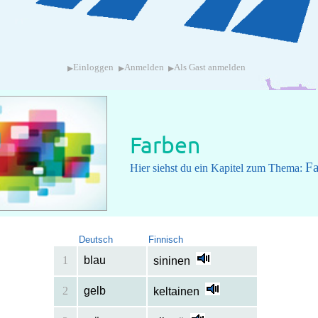
▸
▸
▸
Einloggen
Anmelden
Als Gast anmelden
Farben
Fa
Hier siehst du ein Kapitel zum Thema:
Deutsch
Finnisch
1
blau
sininen
2
gelb
keltainen