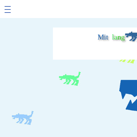
Mit
l
a
n
g