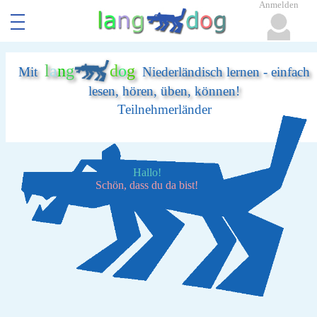
Anmelden
l
a
n
g
d
o
g
Mit
Niederländisch lernen - einfach
lesen, hören, üben, können!
Teilnehmerländer
Hallo!
Schön, dass du da bist!