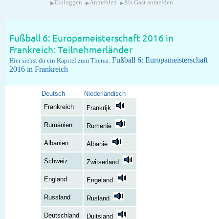
▸
▸
▸
Einloggen
Anmelden
Als Gast anmelden
Fußball 6: Europameisterschaft 2016 in
Frankreich: Teilnehmerländer
Fußball 6: Europameisterschaft
Hier siehst du ein Kapitel zum Thema:
2016 in Frankreich
Deutsch
Niederländisch
Frankreich
Frankrijk
Rumänien
Rumenië
Albanien
Albanië
Schweiz
Zwitserland
England
Engeland
Russland
Rusland
Deutschland
Duitsland