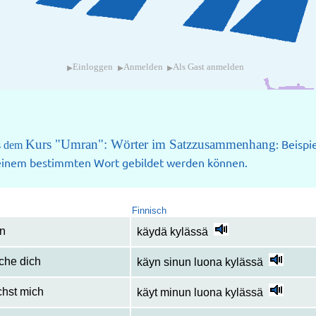
▸
▸
▸
Einloggen
Anmelden
Als Gast anmelden
Kurs "Umran": Wörter im Satzzusammenhang
: Beispi
us dem
 einem bestimmten Wort gebildet werden können.
Finnisch
n
käydä kylässä
che dich
käyn sinun luona kylässä
chst mich
käyt minun luona kylässä