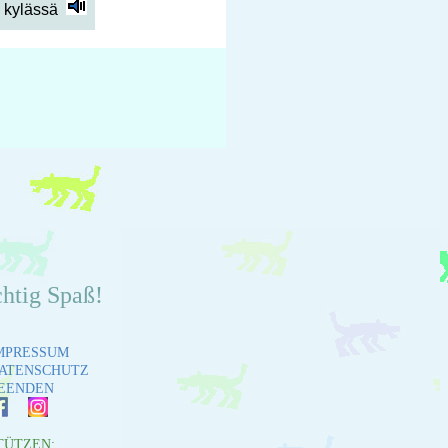
 kylässä
chtig Spaß!
MPRESSUM
ATENSCHUTZ
EENDEN
TÜTZEN: