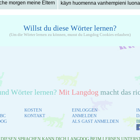
che morgen meine Eltern
käyn huomenna vanhempieni luona
Willst du diese Wörter lernen?
(Um die Wörter lernen zu können, musst du Langdog Cookies erlauben)
und Wörter lernen?
Mit Langdog
macht das ri
KOSTEN
EINLOGGEN
I
BC
KONTAKT
ANMELDEN
D
DOG
ALS GAST ANMELDEN
B
L DIESEN SPRACHEN KANN DICH LANGDOG BEIM LERNEN UNTERS