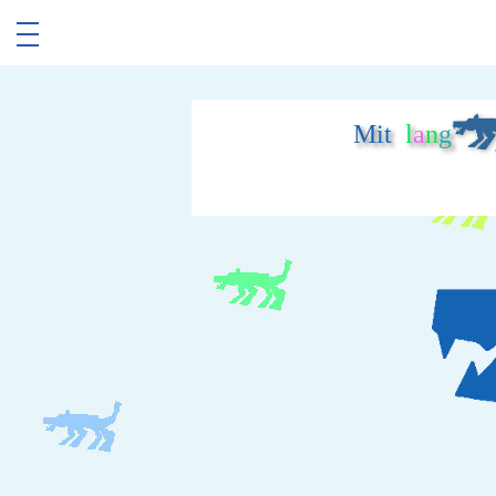
Mit
l
a
n
g