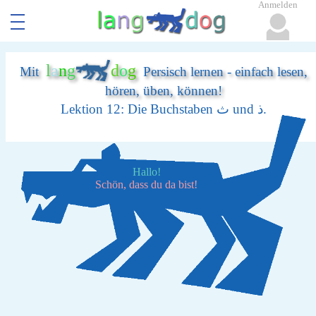
Anmelden
l
a
n
g
d
o
g
Mit
Persisch lernen - einfach lesen,
hören, üben, können!
Lektion 12: Die Buchstaben ث und ذ.
Hallo!
Schön, dass du da bist!