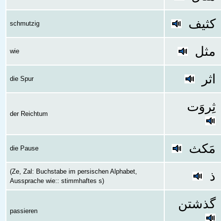
کثیف
schmutzig
مثل
wie
اثر
die Spur
ثِروَت
der Reichtum
مَکث
die Pause
(Ze, Zal: Buchstabe im persischen Alphabet,
ذ
Aussprache wie:: stimmhaftes s)
گذشتن
passieren