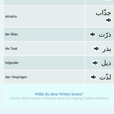
جذّاب
attraktiv
ذرّت
der Mais
بذر
die Saat
ذیل
folgender
لذّت
das Vergnügen
Willst du diese Wörter lernen?
(Um die Wörter lernen zu können, musst du Langdog Cookies erlauben)