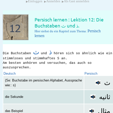
▸
▸
▸
Einloggen
Anmelden
Als Gast anmelden
Persisch lernen : Lektion 12: Die
Buchstaben ث und ذ.
Persisch
Hier siehst du ein Kapitel zum Thema:
lernen
ذ
ث
Die Buchstaben
und
hören sich so ähnlich wie ein
stimmloses und stimmhaftes S an.
Am besten anhören und versuchen, das auch so
auszusprechen.
Deutsch
Persisch
(Se: Buchstabe im persischen Alphabet, Aussprache
ث
wie:: s)
ثانیه
die Sekunde
مثال
das Beispiel