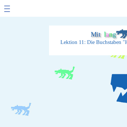
Mit
l
a
n
g