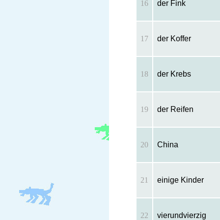
16
der Fink
17
der Koffer
18
der Krebs
19
der Reifen
20
China
21
einige Kinder
22
vierundvierzig