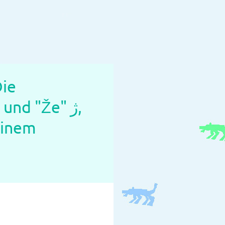
Die
einem