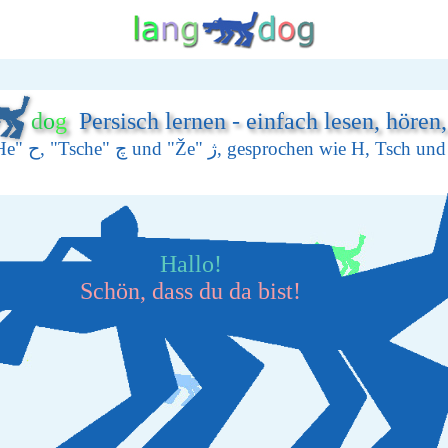
d
o
g
Persisch lernen - einfach lesen, hören
Lektion 11: Die Buchstaben "He" ح, "Tsche" چ und "Že" 
Hallo!
Schön, dass du da bist!