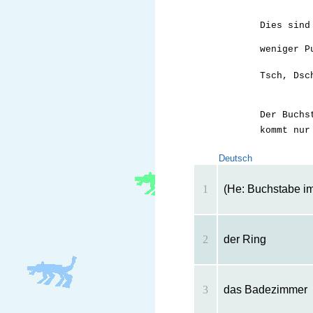
Dies sind
weniger P
Tsch, Dsc
Der Buch
kommt nur
Deutsch
1
(He: Buchstabe im
2
der Ring
3
das Badezimmer