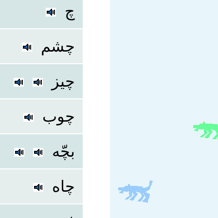
چ
چشم
چیز
چوب
بچّه
چاه