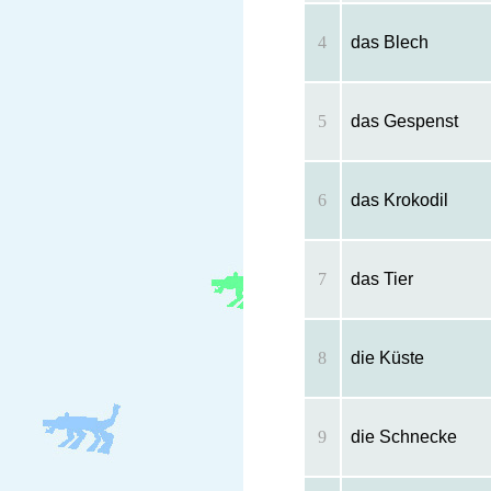
4
das Blech
5
das Gespenst
6
das Krokodil
7
das Tier
8
die Küste
9
die Schnecke