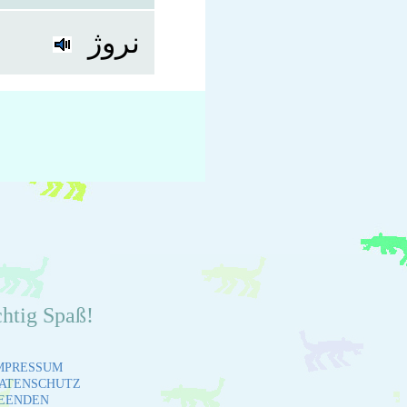
نروژ
chtig Spaß!
MPRESSUM
ATENSCHUTZ
EENDEN