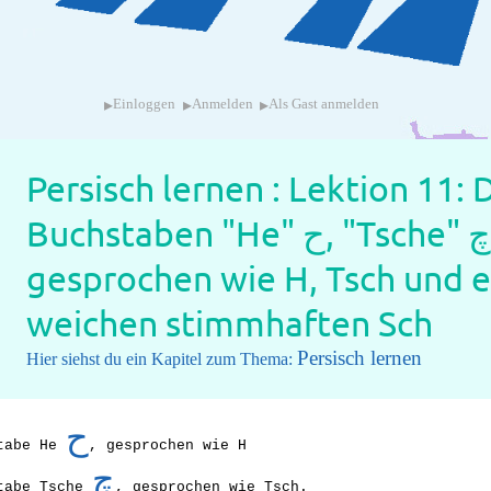
▸
▸
▸
Einloggen
Anmelden
Als Gast anmelden
Persisch lernen : Lektion 11: 
Buchstaben "He" ح, "Tsche" چ und "Že" ژ,
gesprochen wie H, Tsch und 
weichen stimmhaften Sch
Persisch lernen
Hier siehst du ein Kapitel zum Thema:
ح
stabe He
, gesprochen wie H
چ
tabe Tsche
, gesprochen wie Tsch.