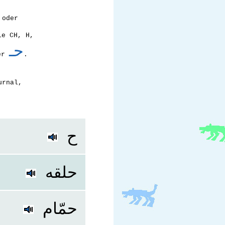
 oder
ie CH, H,
حـ
er
.
urnal,
ح
حلقه
حمّام