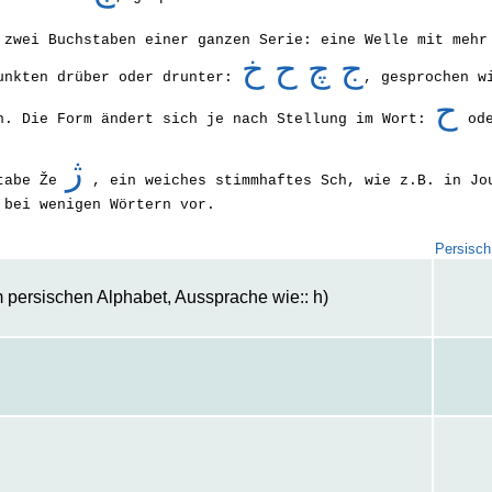
 zwei Buchstaben einer ganzen Serie: eine Welle mit mehr
ج چ ح خ
unkten drüber oder drunter:
, gesprochen w
ح
h. Die Form ändert sich je nach Stellung im Wort:
od
ژ
stabe Že
, ein weiches stimmhaftes Sch, wie z.B. in Jo
 bei wenigen Wörtern vor.
Persisch
 persischen Alphabet, Aussprache wie:: h)