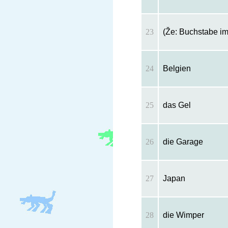
23
(Že: Buchstabe im
24
Belgien
25
das Gel
26
die Garage
27
Japan
28
die Wimper