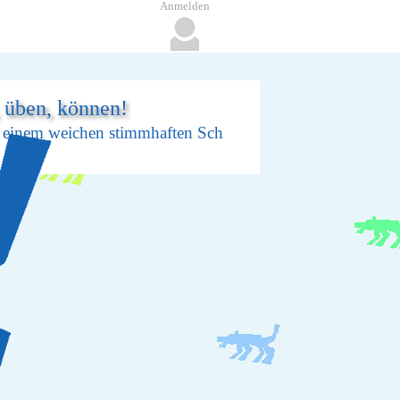
Anmelden
, üben, können!
ژ, gesprochen wie H, Tsch und einem weichen stimmhaften Sch