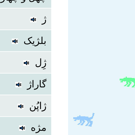
ژ
بلژیک
ژِل
گاراژ
ژاپُن
مژه