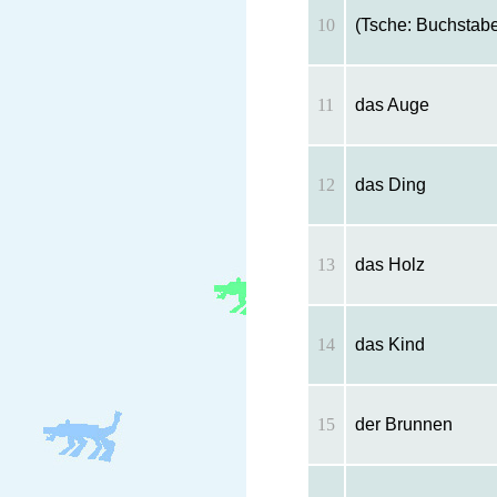
10
(Tsche: Buchstabe
11
das Auge
12
das Ding
13
das Holz
14
das Kind
15
der Brunnen