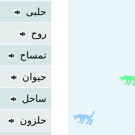
حلبی
روح
تمساح
حیوان
ساحل
حلزون