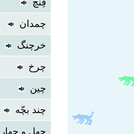
فِنچ
چمدان
خرچنگ
چرخ
چین
چند بچّه
چهل و چهار